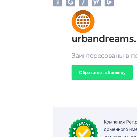
urbandreams.
Заинтересованы в п
Обратиться к брокеру
Компания Рег.
доменного име
по покупке до