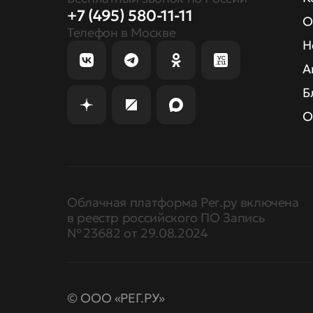
+7 (495) 580-11-11
О
Телефон в Москве
Н
А
Б
О
Облачная платформа Рег.ру включена
в реестр российского ПО Запись
№ 23682 от 29.08.2024
© ООО «РЕГ.РУ»