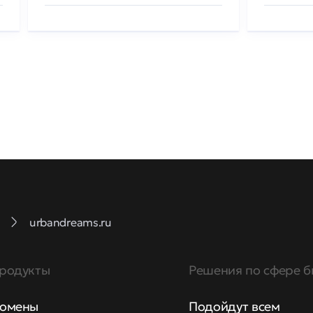
urbandreams.ru
родукты
Решения по сфере б
омены
Подойдут всем