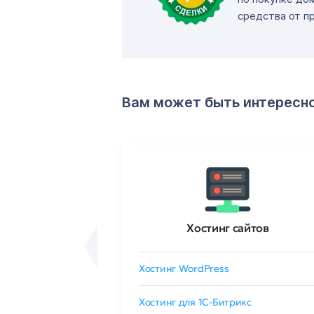
средства от п
Вам может быть интересн
ртификаты
Хостинг сайтов
сертификат
Хостинг WordPress
 GlobalSign
Хостинг для 1C-Битрикс