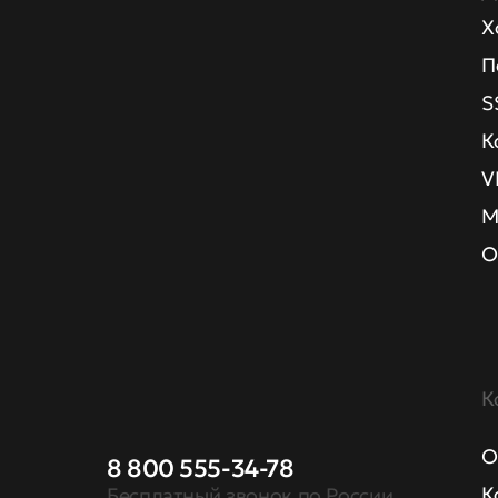
Х
П
S
К
V
М
О
К
О
8 800 555-34-78
К
Бесплатный звонок по России