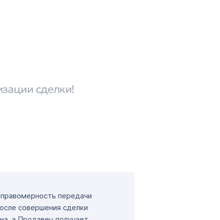
изации сделки!
т правомерность передачи
После совершения сделки
на, а Продавец получает