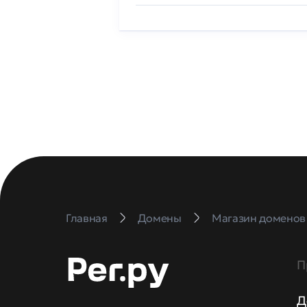
Главная
Домены
Магазин доменов
П
Д