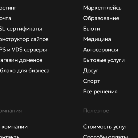
остинг
Маркетплейсы
очта
Образование
SL-сертификаты
Бьюти
онструктор сайтов
Медицина
PS и VDS серверы
Автосервисы
агазин доменов
Бытовые услуги
блако для бизнеса
Досуг
Спорт
Все решения
омпания
Полезное
 компании
Стоимость услуг
онтакты
Способы оплаты