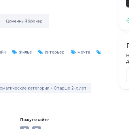
Доменный брокер
айн
жильё
интерьер
мечта
Н
д
оматические категории » Старше 2-х лет
Пишут о сайте