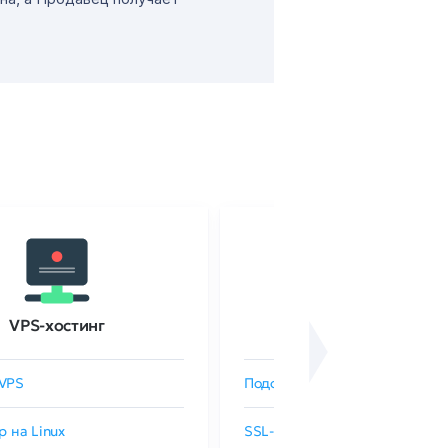
VPS-хостинг
SSL-сертификаты
VPS
Подобрать SSL-сертификат
р на Linux
SSL-сертификаты GlobalSign